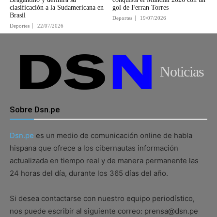
clasificación a la Sudamericana en
gol de Ferran Torres
Brasil
Deportes
19/07/2026
Deportes
22/07/2026
Noticias
Sobre Dsn.pe
Dsn.pe
es un medio de comunicación online de habla
hispana que ofrece a los cibernautas información
actualizada en tiempo real y de manera permanente las
24 horas del día, durante los 365 días del año.
Si desea contactarse con nuestro equipo periodístico,
nos puede escribir al siguiente correo: prensa@dsn.pe