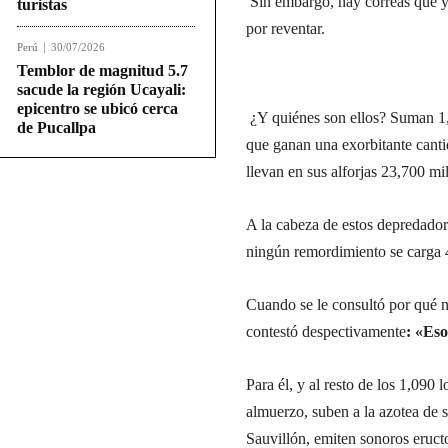
Sin embargo, hay correas que y
turistas
por reventar.
Perú
30/07/2026
Temblor de magnitud 5.7
sacude la región Ucayali:
epicentro se ubicó cerca
¿Y quiénes son ellos? Suman 1,0
de Pucallpa
que ganan una exorbitante cant
llevan en sus alforjas 23,700 mil
A la cabeza de estos depredador
ningún remordimiento se carga 4
Cuando se le consultó por qué n
contestó despectivamente
: «Eso
Para él, y al resto de los 1,090
almuerzo, suben a la azotea de s
Sauvillón, emiten sonoros eruct