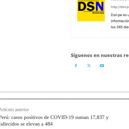
http://dsn.p
Dsn.pe es 
información
los 365 día
Síguenos en nuestras re
Artículo anterior
Perú: casos positivos de COVID-19 suman 17,837 y
fallecidos se elevan a 484