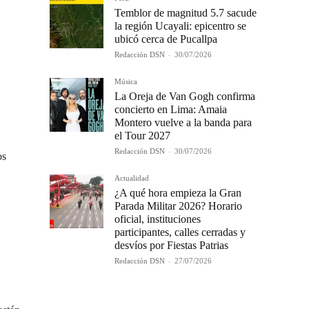
Temblor de magnitud 5.7 sacude
la región Ucayali: epicentro se
ubicó cerca de Pucallpa
Redacción DSN
-
30/07/2026
Música
La Oreja de Van Gogh confirma
concierto en Lima: Amaia
Montero vuelve a la banda para
el Tour 2027
Redacción DSN
-
30/07/2026
os
Actualidad
¿A qué hora empieza la Gran
Parada Militar 2026? Horario
oficial, instituciones
participantes, calles cerradas y
desvíos por Fiestas Patrias
Redacción DSN
-
27/07/2026