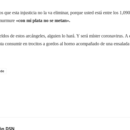
ue esta injusticia no la va eliminar, porque usted está entre los 1,090
s murmure
«con mi plata no se metan».
eldos de estos arcángeles, alguien lo hará. Y será míster coronavirus. A 
ta consumir en trocitos a gordos al horno acompañado de una ensalada
rde
ón DSN