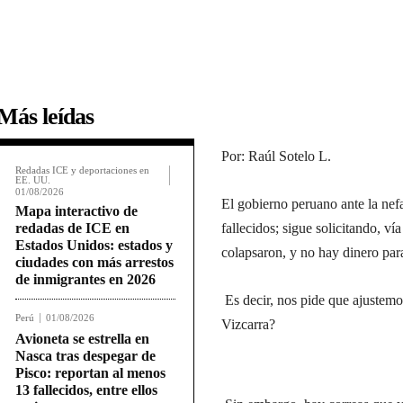
Más leídas
Por: Raúl Sotelo L.
Redadas ICE y deportaciones en
EE. UU.
01/08/2026
El gobierno peruano ante la nef
Mapa interactivo de
redadas de ICE en
fallecidos; sigue solicitando, ví
Estados Unidos: estados y
colapsaron, y no hay dinero para
ciudades con más arrestos
de inmigrantes en 2026
Es decir, nos pide que ajustemo
Perú
01/08/2026
Vizcarra?
Avioneta se estrella en
Nasca tras despegar de
Pisco: reportan al menos
13 fallecidos, entre ellos