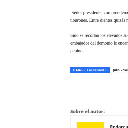
Señor presidente, comprendemos q
tiburones. Entre dientes quizá
Sino se recortan los elevados su
embajador del demonio le encan
pepino.
TEMAS RELACIONADOS
Julio Vela
Sobre el autor:
Redacci