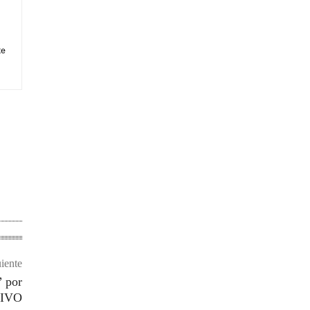
te
uiente
” por
VIVO