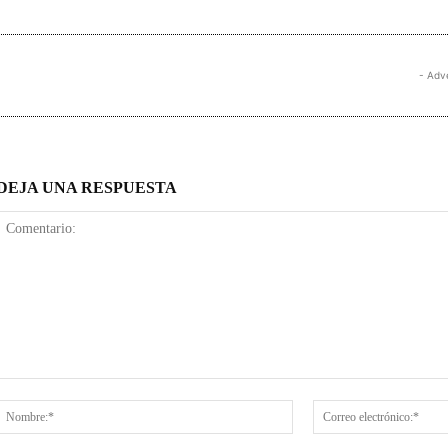
- Adv
DEJA UNA RESPUESTA
Comentario:
Nombre:*