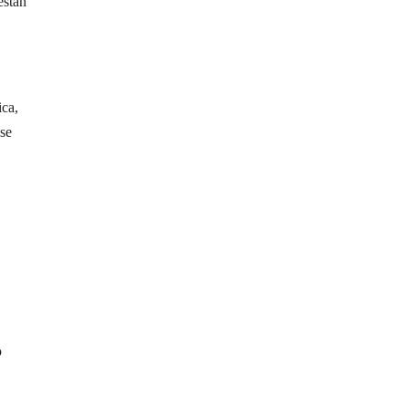
están
ica,
se
o