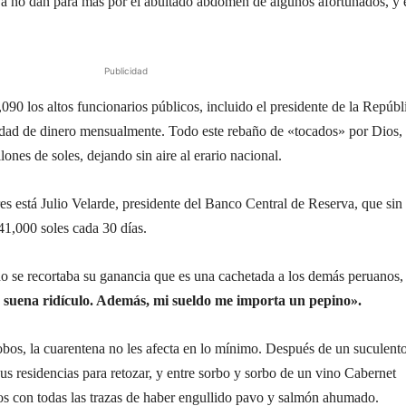
a no dan para más por el abultado abdomen de algunos afortunados, y 
Publicidad
90 los altos funcionarios públicos, incluido el presidente de la Repúbl
idad de dinero mensualmente. Todo este rebaño de «tocados» por Dios, 
lones de soles, dejando sin aire al erario nacional.
es está Julio Velarde, presidente del Banco Central de Reserva, que sin
1,000 soles cada 30 días.
o se recortaba su ganancia que es una cachetada a los demás peruanos,
 suena ridículo. Además, mi sueldo me importa un pepino».
 lobos, la cuarentena no les afecta en lo mínimo. Después de un suculent
us residencias para retozar, y entre sorbo y sorbo de un vino Cabernet
os con todas las trazas de haber engullido pavo y salmón ahumado.