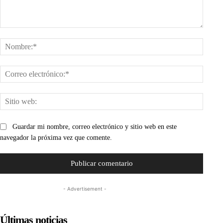
Comentario:
Nombr
Corre
electr
Sitio
web:
Guardar mi nombre, correo electrónico y sitio web en este
navegador la próxima vez que comente.
- Advertisement -
Últimas noticias