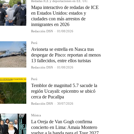
Redadas ICE y deportaciones en EE. UU.
Mapa interactivo de redadas de ICE
en Estados Unidos: estados y
ciudades con más arrestos de
inmigrantes en 2026
Redacción DSN
-
01/08/2026
Perú
Avioneta se estrella en Nasca tras
despegar de Pisco: reportan al menos
13 fallecidos, entre ellos turistas
Redacción DSN
-
01/08/2026
Perú
Temblor de magnitud 5.7 sacude la
región Ucayali: epicentro se ubicó
cerca de Pucallpa
Redacción DSN
-
30/07/2026
Música
La Oreja de Van Gogh confirma
concierto en Lima: Amaia Montero
vuelve a la banda para el Tour 2027