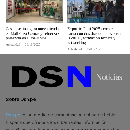
Casaideas inaugura nueva tienda
Expofrío Perú 2025 cerró en
en MallPlaza Comas y refuerza su
Lima con dos días de innovación
presencia en Lima Norte
HVACR, formación técnica y
networking
Actualidad
30/10/2025
Actualidad
25/10/2025
Noticias
Sobre Dsn.pe
Dsn.pe
es un medio de comunicación online de habla
hispana que ofrece a los cibernautas información
actualizada en tiempo real y de manera permanente las