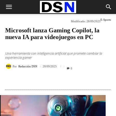
E-Sports
Modificado:
28/09/2025
Microsoft lanza Gaming Copilot, la
nueva IA para videojuegos en PC
Una herramienta con inteligencia artificial que promete cambiar la
experiencia gamer
Por
Redacción DSN
28/09/2025
0