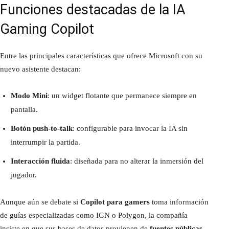
Funciones destacadas de la IA
Gaming Copilot
Entre las principales características que ofrece Microsoft con su
nuevo asistente destacan:
Modo Mini
: un widget flotante que permanece siempre en
pantalla.
Botón push-to-talk
: configurable para invocar la IA sin
interrumpir la partida.
Interacción fluida
: diseñada para no alterar la inmersión del
jugador.
Aunque aún se debate si
Copilot para gamers
toma información
de guías especializadas como IGN o Polygon, la compañía
insiste en que sus bases de datos provienen de
fuentes públicas
.