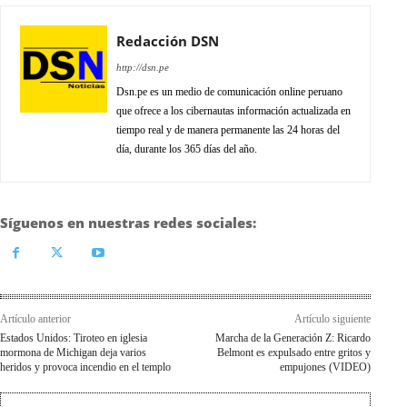
Redacción DSN
http://dsn.pe
Dsn.pe es un medio de comunicación online peruano
que ofrece a los cibernautas información actualizada en
tiempo real y de manera permanente las 24 horas del
día, durante los 365 días del año.
Síguenos en nuestras redes sociales:
Artículo anterior
Artículo siguiente
Estados Unidos: Tiroteo en iglesia
Marcha de la Generación Z: Ricardo
mormona de Michigan deja varios
Belmont es expulsado entre gritos y
heridos y provoca incendio en el templo
empujones (VIDEO)