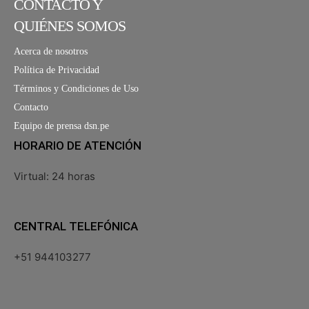
CONTACTO Y
QUIÉNES SOMOS
Acerca de nosotros
Política de Privacidad
Términos y Condiciones de Uso
Contacto
Equipo de prensa dsn.pe
HORARIO DE ATENCIÓN
Virtual: 24 horas
CENTRAL TELEFÓNICA
+51 944103277