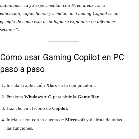
Latinoamérica ya experimentan con IA en áreas como
educación, capacitación y simulación. Gaming Copilot es un
ejemplo de cómo esta tecnología se expandirá en diferentes
sectores”
.
Cómo usar Gaming Copilot en PC
paso a paso
Instala la aplicación
Xbox
en tu computadora.
Presiona
Windows + G
para abrir la
Game Bar
.
Haz clic en el ícono de
Copilot
.
Inicia sesión con tu cuenta de
Microsoft
y disfruta de todas
las funciones.