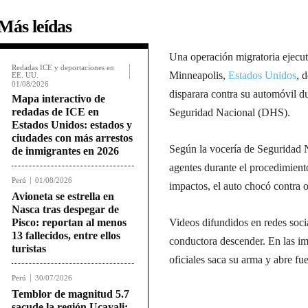
Más leídas
Una operación migratoria ejecu
Redadas ICE y deportaciones en
Minneapolis,
Estados Unidos
, 
EE. UU.
01/08/2026
disparara contra su automóvil d
Mapa interactivo de
redadas de ICE en
Seguridad Nacional (DHS).
Estados Unidos: estados y
ciudades con más arrestos
Según la vocería de Seguridad Na
de inmigrantes en 2026
agentes durante el procedimiento
Perú
01/08/2026
impactos, el auto chocó contra 
Avioneta se estrella en
Nasca tras despegar de
Pisco: reportan al menos
Videos difundidos en redes soci
13 fallecidos, entre ellos
conductora descender. En las im
turistas
oficiales saca su arma y abre fu
Perú
30/07/2026
Temblor de magnitud 5.7
sacude la región Ucayali: