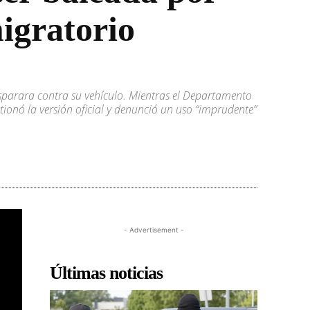
igratorio
sparara contra su vehículo. Mientras el Departamento
tionó la versión oficial y denunció un uso “imprudente”
- Advertisement -
Últimas noticias