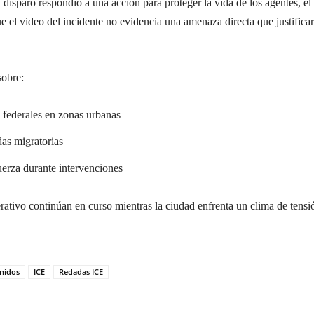
disparo respondió a una acción para proteger la vida de los agentes, el
e el video del incidente no evidencia una amenaza directa que justificar
sobre:
s federales en zonas urbanas
das migratorias
fuerza durante intervenciones
rativo continúan en curso mientras la ciudad enfrenta un clima de tensi
nidos
ICE
Redadas ICE