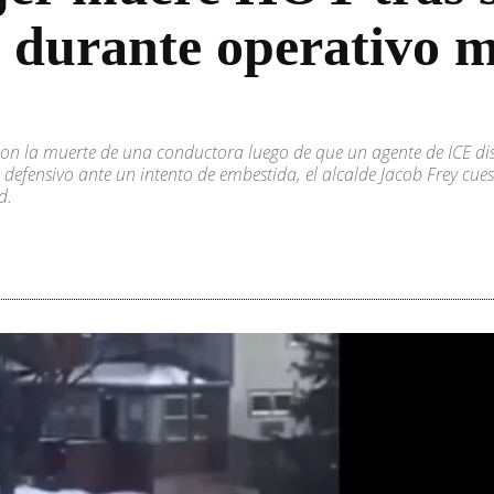
 durante operativo m
on la muerte de una conductora luego de que un agente de ICE di
 defensivo ante un intento de embestida, el alcalde Jacob Frey cues
d.