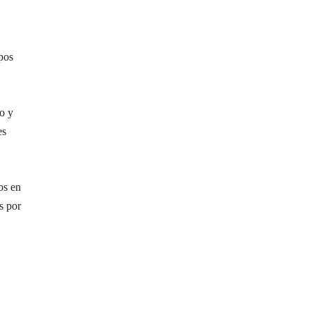
pos
io y
es
os en
s por