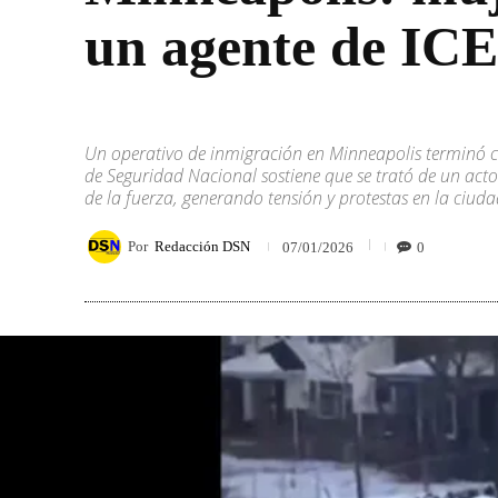
un agente de ICE
Un operativo de inmigración en Minneapolis terminó c
de Seguridad Nacional sostiene que se trató de un acto
de la fuerza, generando tensión y protestas en la ciuda
Por
Redacción DSN
0
07/01/2026