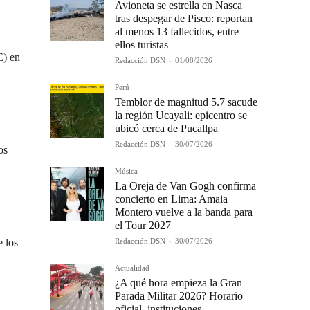
Avioneta se estrella en Nasca
tras despegar de Pisco: reportan
al menos 13 fallecidos, entre
ellos turistas
E) en
Redacción DSN
-
01/08/2026
Perú
Temblor de magnitud 5.7 sacude
la región Ucayali: epicentro se
ubicó cerca de Pucallpa
Redacción DSN
-
30/07/2026
os
Música
La Oreja de Van Gogh confirma
concierto en Lima: Amaia
Montero vuelve a la banda para
el Tour 2027
Redacción DSN
-
30/07/2026
e los
Actualidad
¿A qué hora empieza la Gran
Parada Militar 2026? Horario
oficial, instituciones