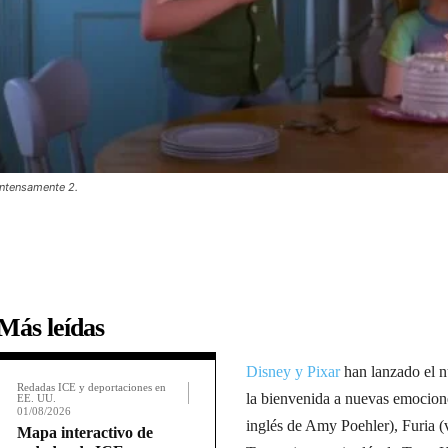
Intensamente 2.
Más leídas
Disney y Pixar
han lanzado el n
Redadas ICE y deportaciones en
la bienvenida a nuevas emocione
EE. UU.
01/08/2026
inglés de Amy Poehler), Furia (v
Mapa interactivo de