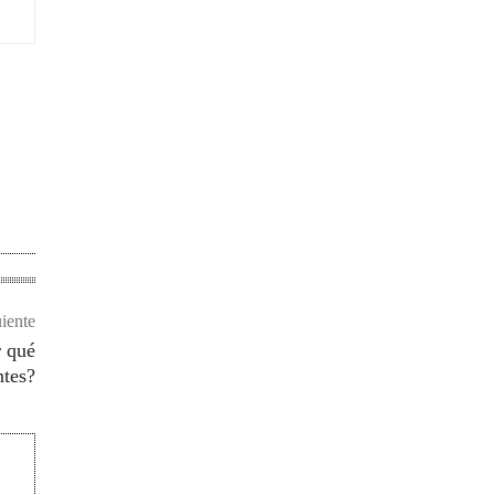
uiente
r qué
ntes?