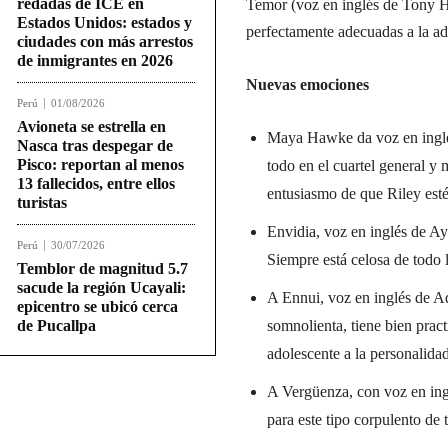
redadas de ICE en
Temor (voz en inglés de Tony H
Estados Unidos: estados y
perfectamente adecuadas a la ad
ciudades con más arrestos
de inmigrantes en 2026
Nuevas emociones
Perú
01/08/2026
Avioneta se estrella en
Maya Hawke da voz en inglé
Nasca tras despegar de
Pisco: reportan al menos
todo en el cuartel general y
13 fallecidos, entre ellos
entusiasmo de que Riley esté
turistas
Envidia, voz en inglés de Ay
Perú
30/07/2026
Siempre está celosa de todo l
Temblor de magnitud 5.7
sacude la región Ucayali:
A Ennui, voz en inglés de A
epicentro se ubicó cerca
de Pucallpa
somnolienta, tiene bien pract
adolescente a la personalidad
A Vergüenza, con voz en ingl
para este tipo corpulento de 