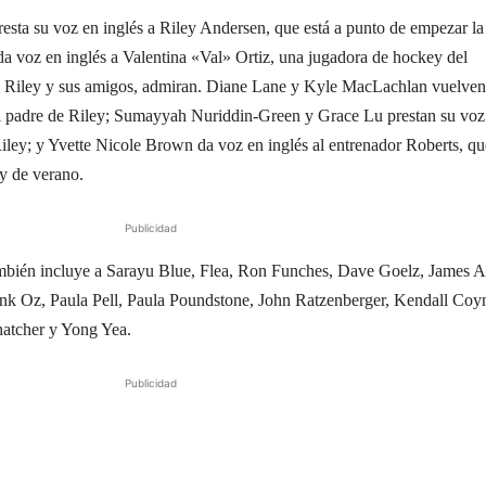
sta su voz en inglés a Riley Andersen, que está a punto de empezar la
a voz en inglés a Valentina «Val» Ortiz, una jugadora de hockey del
dos Riley y sus amigos, admiran. Diane Lane y Kyle MacLachlan vuelven
 el padre de Riley; Sumayyah Nuriddin-Green y Grace Lu prestan su voz
Riley; y Yvette Nicole Brown da voz en inglés al entrenador Roberts, qu
y de verano.
Publicidad
también incluye a Sarayu Blue, Flea, Ron Funches, Dave Goelz, James A
k Oz, Paula Pell, Paula Poundstone, John Ratzenberger, Kendall Coy
hatcher y Yong Yea.
Publicidad