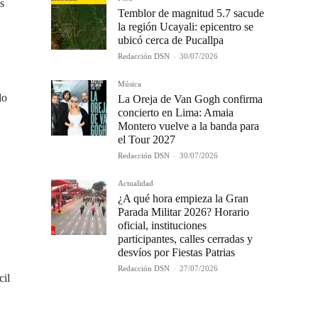
s
Temblor de magnitud 5.7 sacude
la región Ucayali: epicentro se
ubicó cerca de Pucallpa
Redacción DSN
-
30/07/2026
Música
lo
La Oreja de Van Gogh confirma
concierto en Lima: Amaia
Montero vuelve a la banda para
el Tour 2027
Redacción DSN
-
30/07/2026
Actualidad
¿A qué hora empieza la Gran
Parada Militar 2026? Horario
oficial, instituciones
participantes, calles cerradas y
desvíos por Fiestas Patrias
Redacción DSN
-
27/07/2026
cil