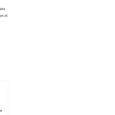
ura
es el
te