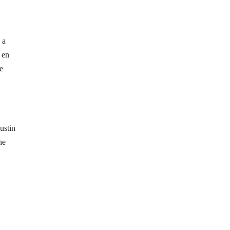
 a
 en
e
ustin
ne