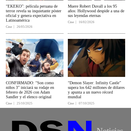
“EKEKO”: película peruana de
Muere Robert Duvall a los 95
terror revela su inquietante póster
años: Hollywood despide a una de
oficial y genera expectativa en
sus leyendas eternas
Latinoamérica
Cine
16/02/2026
Cine
26/05/2026
CONFIRMADO: “Son como
“Demon Slayer: Infinity Castle”
niños 3” iniciará su rodaje en
supera los 642 millones de dólares
febrero de 2026 con Adam
y apunta a un nuevo récord
Sandler y el elenco original
mundial
Cine
25/10/2025
Cine
07/10/2025
Noticias