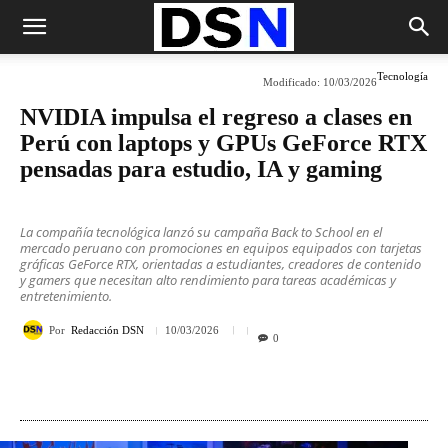
Tecnología
Modificado:
10/03/2026
NVIDIA impulsa el regreso a clases en
Perú con laptops y GPUs GeForce RTX
pensadas para estudio, IA y gaming
La compañía tecnológica lanzó su campaña Back to School en el
mercado peruano con promociones en equipos equipados con tarjetas
gráficas GeForce RTX, orientadas a estudiantes, creadores de contenido
y gamers que necesitan alto rendimiento para tareas académicas y
entretenimiento.
Por
Redacción DSN
10/03/2026
0