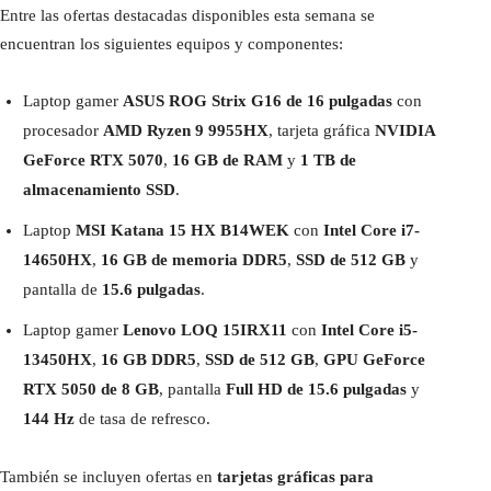
Entre las ofertas destacadas disponibles esta semana se
encuentran los siguientes equipos y componentes:
Laptop gamer
ASUS ROG Strix G16 de 16 pulgadas
con
procesador
AMD Ryzen 9 9955HX
, tarjeta gráfica
NVIDIA
GeForce RTX 5070
,
16 GB de RAM
y
1 TB de
almacenamiento SSD
.
Laptop
MSI Katana 15 HX B14WEK
con
Intel Core i7-
14650HX
,
16 GB de memoria DDR5
,
SSD de 512 GB
y
pantalla de
15.6 pulgadas
.
Laptop gamer
Lenovo LOQ 15IRX11
con
Intel Core i5-
13450HX
,
16 GB DDR5
,
SSD de 512 GB
,
GPU GeForce
RTX 5050 de 8 GB
, pantalla
Full HD de 15.6 pulgadas
y
144 Hz
de tasa de refresco.
También se incluyen ofertas en
tarjetas gráficas para