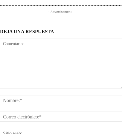
- Advertisement -
DEJA UNA RESPUESTA
Comentario:
Nombr
Corre
electr
Sitio