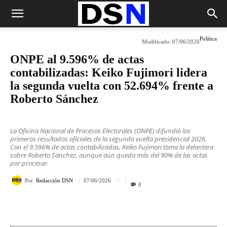
Política
Modificado:
07/06/2026
ONPE al 9.596% de actas
contabilizadas: Keiko Fujimori lidera
la segunda vuelta con 52.694% frente a
Roberto Sánchez
La Oficina Nacional de Procesos Electorales (ONPE) difundió los
primeros resultados oficiales de la segunda vuelta presidencial 2026.
Con el 9.596% de actas contabilizadas, Keiko Fujimori toma la delantera
sobre Roberto Sánchez, aunque aún queda más del 90% de las actas
por procesar.
Por
Redacción DSN
07/06/2026
0