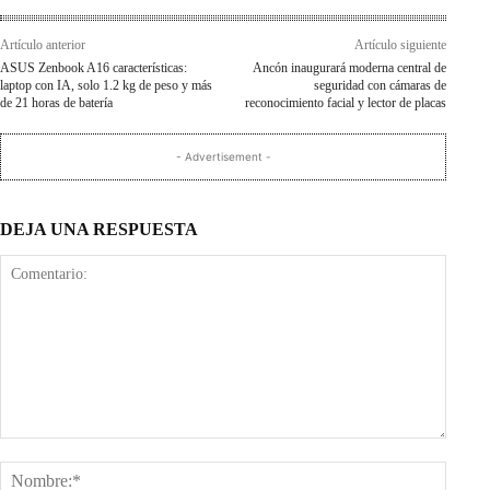
Artículo anterior
Artículo siguiente
ASUS Zenbook A16 características:
Ancón inaugurará moderna central de
laptop con IA, solo 1.2 kg de peso y más
seguridad con cámaras de
de 21 horas de batería
reconocimiento facial y lector de placas
- Advertisement -
DEJA UNA RESPUESTA
Comentario:
Nombr