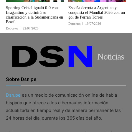
Sporting Cristal igualó 0-0 con
España derrota a Argentina y
Bragantino y definirá su
conquista el Mundial 2026 con un
clasificación a la Sudamericana en
gol de Ferran Torres
Brasil
Deportes
19/07/2026
Deportes
22/07/2026
Noticias
Sobre Dsn.pe
Dsn.pe
es un medio de comunicación online de habla
hispana que ofrece a los cibernautas información
actualizada en tiempo real y de manera permanente las
24 horas del día, durante los 365 días del año.