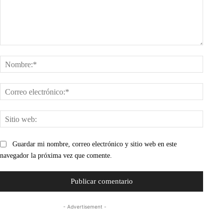
Comentario:
Nombr
Corre
electr
Sitio
web:
Guardar mi nombre, correo electrónico y sitio web en este
navegador la próxima vez que comente.
- Advertisement -