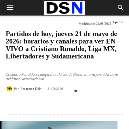
Deportes
Modificado:
21/05/2026
Partidos de hoy, jueves 21 de mayo de
2026: horarios y canales para ver EN
VIVO a Cristiano Ronaldo, Liga MX,
Libertadores y Sudamericana
Cristiano Ronaldo se juega el título con Al Nassr en una jornada clave
del fútbol internacional
Por
Redacción DSN
21/05/2026
0