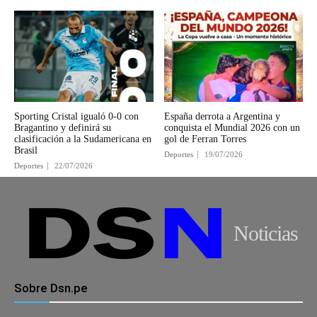
Sporting Cristal igualó 0-0 con
España derrota a Argentina y
Bragantino y definirá su
conquista el Mundial 2026 con un
clasificación a la Sudamericana en
gol de Ferran Torres
Brasil
Deportes
19/07/2026
Deportes
22/07/2026
Noticias
Sobre Dsn.pe