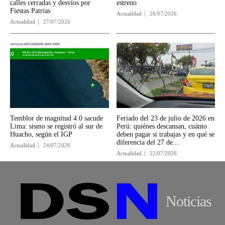
calles cerradas y desvíos por
estreno
Fiestas Patrias
Actualidad
26/07/2026
Actualidad
27/07/2026
Temblor de magnitud 4.0 sacude
Feriado del 23 de julio de 2026 en
Lima: sismo se registró al sur de
Perú: quiénes descansan, cuánto
Huacho, según el IGP
deben pagar si trabajas y en qué se
diferencia del 27 de...
Actualidad
24/07/2026
Actualidad
22/07/2026
Noticias