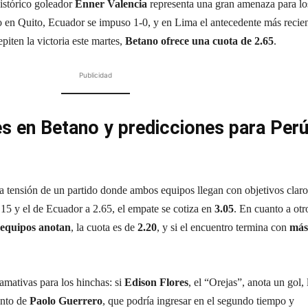
histórico goleador
Enner Valencia
representa una gran amenaza para lo
ro en Quito, Ecuador se impuso 1-0, y en Lima el antecedente más recie
piten la victoria este martes,
Betano ofrece una cuota de 2.65
.
Publicidad
s en Betano y predicciones para Per
la tensión de un partido donde ambos equipos llegan con objetivos claro
15 y el de Ecuador a 2.65, el empate se cotiza en
3.05
. En cuanto a otr
equipos anotan
, la cuota es de
2.20
, y si el encuentro termina con
más
lamativas para los hinchas: si
Edison Flores
, el “Orejas”, anota un gol, 
anto de
Paolo Guerrero
, que podría ingresar en el segundo tiempo y