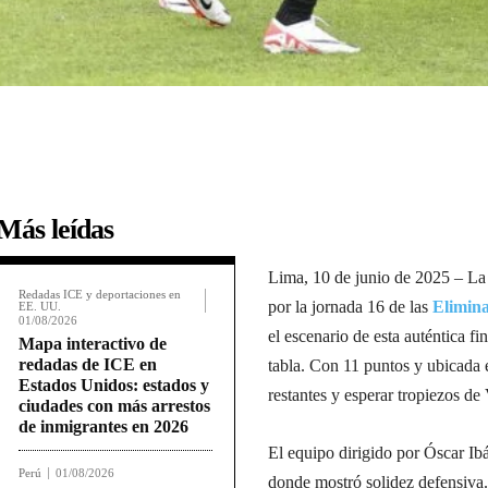
Más leídas
Lima, 10 de junio de 2025 – La 
Redadas ICE y deportaciones en
por la jornada 16 de las
Elimin
EE. UU.
01/08/2026
el escenario de esta auténtica fi
Mapa interactivo de
redadas de ICE en
tabla. Con 11 puntos y ubicada 
Estados Unidos: estados y
restantes y esperar tropiezos de
ciudades con más arrestos
de inmigrantes en 2026
El equipo dirigido por Óscar Ibá
Perú
01/08/2026
donde mostró solidez defensiva.