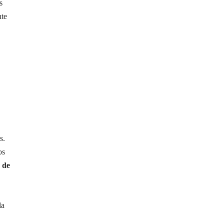
s
nte
ú
s.
os
 de
la