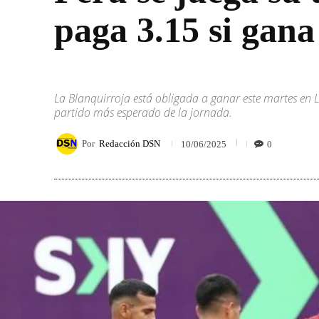
paga 3.15 si gana
La Blanquirroja está obligada a ganar este martes en L
partido más esperado de la jornada.
Por
Redacción DSN
0
10/06/2025