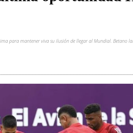
ima para mantener viva su ilusión de llegar al Mundial. Betano la