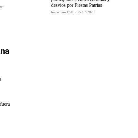
desvíos por Fiestas Patrias
or
Redacción DSN
-
27/07/2026
ana
s
fuera