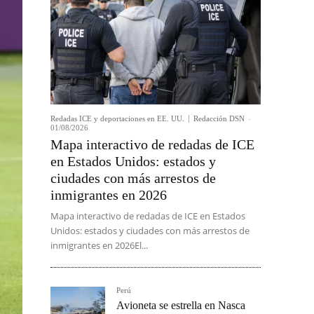
Redadas ICE y deportaciones en EE. UU.
Redacción DSN
-
01/08/2026
Mapa interactivo de redadas de ICE
en Estados Unidos: estados y
ciudades con más arrestos de
inmigrantes en 2026
Mapa interactivo de redadas de ICE en Estados
Unidos: estados y ciudades con más arrestos de
inmigrantes en 2026El...
Perú
Avioneta se estrella en Nasca