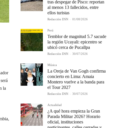
tras despegar de Pisco: reportan
al menos 13 fallecidos, entre
ellos turistas
Redacción DSN
-
01/08/2026
Perú
Temblor de magnitud 5.7 sacude
la región Ucayali: epicentro se
ubicó cerca de Pucallpa
Redacción DSN
-
30/07/2026
Música
La Oreja de Van Gogh confirma
uador
concierto en Lima: Amaia
 será
Montero vuelve a la banda para
el Tour 2027
n la
Redacción DSN
-
30/07/2026
Actualidad
¿A qué hora empieza la Gran
Parada Militar 2026? Horario
ombia,
oficial, instituciones
participantes, calles cerradas y