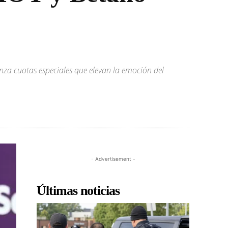
nza cuotas especiales que elevan la emoción del
- Advertisement -
Últimas noticias