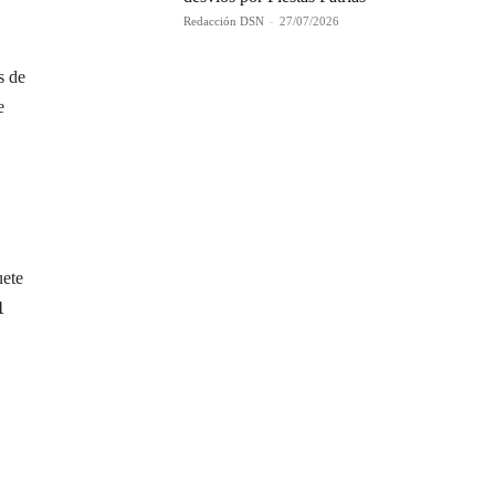
Redacción DSN
-
27/07/2026
s de
e
uete
1