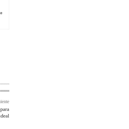
te
uiente
 para
ideal