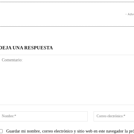
- Adv
DEJA UNA RESPUESTA
Comentario:
Nombre:*
Guardar mi nombre, correo electrónico y sitio web en este navegador la p