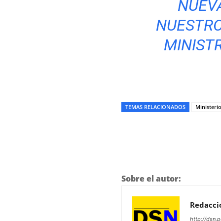
NUEV
NUESTRO
MINIST
TEMAS RELACIONADOS
Ministeri
Sobre el autor:
Redacci
http://dsn.p