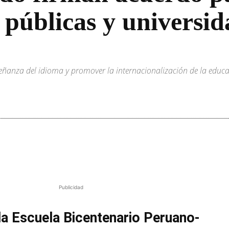
s públicas y universi
señanza del idioma y promover la internacionalización de la educac
Publicidad
la Escuela Bicentenario Peruano-