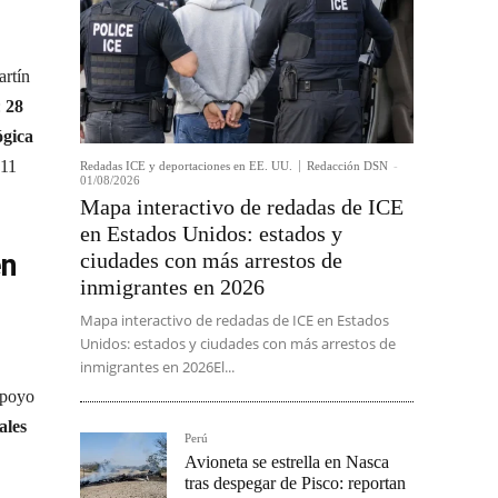
rtín
:
28
ógica
 11
Redadas ICE y deportaciones en EE. UU.
Redacción DSN
-
01/08/2026
Mapa interactivo de redadas de ICE
en Estados Unidos: estados y
en
ciudades con más arrestos de
inmigrantes en 2026
Mapa interactivo de redadas de ICE en Estados
Unidos: estados y ciudades con más arrestos de
inmigrantes en 2026El...
 apoyo
ales
Perú
Avioneta se estrella en Nasca
tras despegar de Pisco: reportan