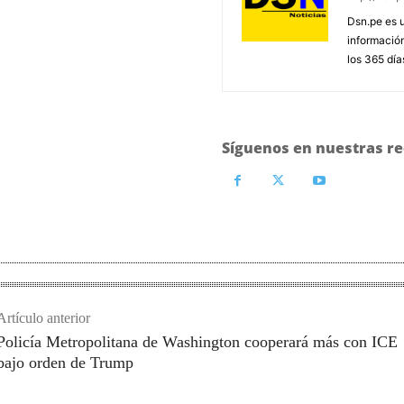
Dsn.pe es 
información
los 365 día
Síguenos en nuestras re
Artículo anterior
Policía Metropolitana de Washington cooperará más con ICE
bajo orden de Trump