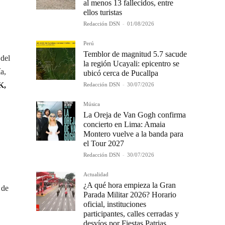
al menos 13 fallecidos, entre
ellos turistas
Redacción DSN
-
01/08/2026
Perú
Temblor de magnitud 5.7 sacude
 del
la región Ucayali: epicentro se
a,
ubicó cerca de Pucallpa
K,
Redacción DSN
-
30/07/2026
Música
La Oreja de Van Gogh confirma
concierto en Lima: Amaia
Montero vuelve a la banda para
el Tour 2027
Redacción DSN
-
30/07/2026
Actualidad
¿A qué hora empieza la Gran
 de
Parada Militar 2026? Horario
oficial, instituciones
participantes, calles cerradas y
desvíos por Fiestas Patrias