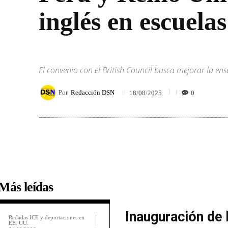
inglés en escuela
El convenio con el British Council busca mejorar la en
Por
Redacción DSN
0
18/08/2025
Más leídas
Inauguración de 
Redadas ICE y deportaciones en
EE. UU.