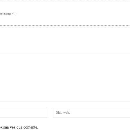
ertisement -
Correo
electrónico:*
róxima vez que comente.