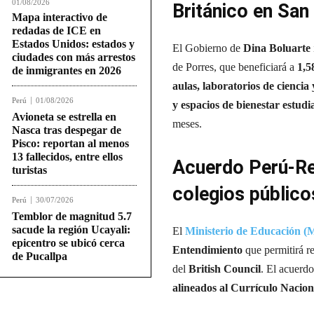
01/08/2026
Británico en San
Mapa interactivo de
redadas de ICE en
Estados Unidos: estados y
El Gobierno de
Dina Boluarte
ciudades con más arrestos
de Porres, que beneficiará a
1,5
de inmigrantes en 2026
aulas, laboratorios de ciencia 
Perú
01/08/2026
y espacios de bienestar estudia
Avioneta se estrella en
meses.
Nasca tras despegar de
Pisco: reportan al menos
13 fallecidos, entre ellos
Acuerdo Perú-Rei
turistas
colegios público
Perú
30/07/2026
Temblor de magnitud 5.7
sacude la región Ucayali:
El
Ministerio de Educación (
epicentro se ubicó cerca
Entendimiento
que permitirá re
de Pucallpa
del
British Council
. El acuerd
alineados al Currículo Nacion