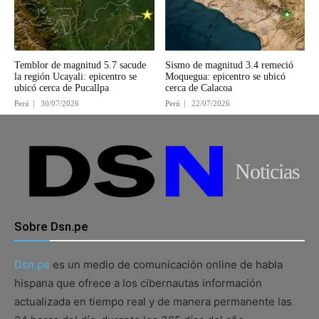
Temblor de magnitud 5.7 sacude
Sismo de magnitud 3.4 remeció
la región Ucayali: epicentro se
Moquegua: epicentro se ubicó
ubicó cerca de Pucallpa
cerca de Calacoa
Perú
30/07/2026
Perú
22/07/2026
Noticias
Sobre Dsn.pe
Dsn.pe
es un medio de comunicación online de habla
hispana que ofrece a los cibernautas información
actualizada en tiempo real y de manera permanente las