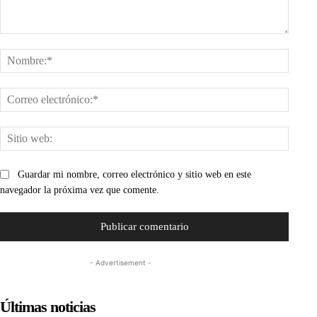
Comentario:
Nombr
Corre
electr
Sitio
web:
Guardar mi nombre, correo electrónico y sitio web en este
navegador la próxima vez que comente.
- Advertisement -
Últimas noticias