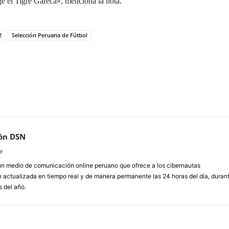
ige el Tigre Gareca», menciona la nota.
2
Selección Peruana de Fútbol
ón DSN
e
un medio de comunicación online peruano que ofrece a los cibernautas
 actualizada en tiempo real y de manera permanente las 24 horas del día, duran
s del año.