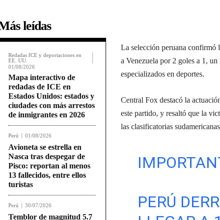
Más leídas
La selección peruana confirmó la
Redadas ICE y deportaciones en
a Venezuela por 2 goles a 1, un
EE. UU.
01/08/2026
especializados en deportes.
Mapa interactivo de
redadas de ICE en
Estados Unidos: estados y
Central Fox destacó la actuació
ciudades con más arrestos
este partido, y resaltó que la vi
de inmigrantes en 2026
las clasificatorias sudamericana
Perú
01/08/2026
Avioneta se estrella en
Nasca tras despegar de
IMPORTANT
Pisco: reportan al menos
13 fallecidos, entre ellos
turistas
PERÚ DERR
Perú
30/07/2026
Temblor de magnitud 5.7