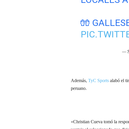
🧤 GALLES
PIC.TWITT
— S
Además,
TyC Sports
alabó el ti
peruano.
«Christian Cueva tomó la respon