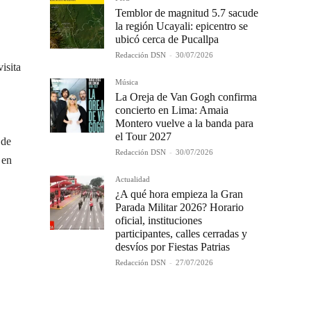
Temblor de magnitud 5.7 sacude
la región Ucayali: epicentro se
ubicó cerca de Pucallpa
Redacción DSN
-
30/07/2026
isita
Música
La Oreja de Van Gogh confirma
concierto en Lima: Amaia
Montero vuelve a la banda para
el Tour 2027
 de
Redacción DSN
-
30/07/2026
 en
Actualidad
¿A qué hora empieza la Gran
Parada Militar 2026? Horario
oficial, instituciones
participantes, calles cerradas y
desvíos por Fiestas Patrias
Redacción DSN
-
27/07/2026