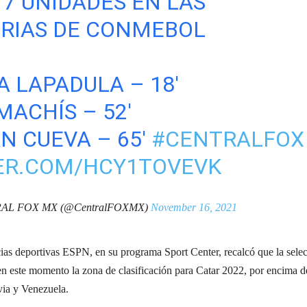
17 UNIDADES EN LAS
ORIAS DE CONMEBOL
 LAPADULA – 18'
ACHÍS – 52'
N CUEVA – 65'
#CENTRALFOX
TER.COM/HCY1TOVEVK
AL FOX MX (@CentralFOXMX)
November 16, 2021
icias deportivas ESPN, en su programa Sport Center, recalcó que la sele
n este momento la zona de clasificación para Catar 2022, por encima d
via y Venezuela.