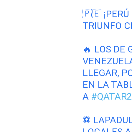
🇵🇪 ¡PER
TRIUNFO C
🔥 LOS DE
VENEZUELA
LLEGAR, P
EN LA TAB
A
#QATAR2
⚽ LAPADUL
LOCALES 