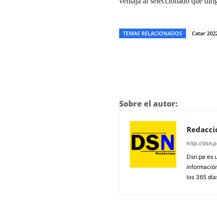
ventaja al seleccionado que dir
TEMAS RELACIONADOS
Catar 202
Sobre el autor:
Redacci
http://dsn.p
Dsn.pe es 
información
los 365 día