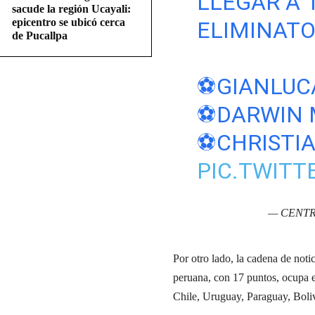
LLEGAR A 
sacude la región Ucayali:
epicentro se ubicó cerca
ELIMINAT
de Pucallpa
⚽GIANLUCA
⚽DARWIN M
⚽CHRISTIA
PIC.TWIT
— CENTR
Por otro lado, la cadena de not
peruana, con 17 puntos, ocupa e
Chile, Uruguay, Paraguay, Boli