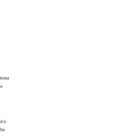
stema
as
gico
 ha