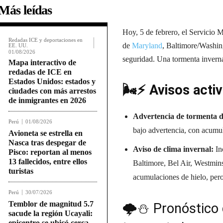
Más leídas
Hoy, 5 de febrero, el Servicio 
Redadas ICE y deportaciones en
de
Maryland
, Baltimore/Washin
EE. UU.
01/08/2026
seguridad. Una tormenta inverna
Mapa interactivo de
redadas de ICE en
Estados Unidos: estados y
🌬️⚡ Avisos acti
ciudades con más arrestos
de inmigrantes en 2026
Advertencia de tormenta d
Perú
01/08/2026
bajo advertencia, con acumul
Avioneta se estrella en
Nasca tras despegar de
Aviso de clima invernal:
In
Pisco: reportan al menos
13 fallecidos, entre ellos
Baltimore, Bel Air, Westmin
turistas
acumulaciones de hielo, pero
Perú
30/07/2026
Temblor de magnitud 5.7
🌩⛄ Pronóstico d
sacude la región Ucayali:
epicentro se ubicó cerca