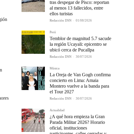
tras despegar de Pisco: reportan
al menos 13 fallecidos, entre
ellos turistas
gión
Redacción DSN
-
01/08/2026
Perú
Temblor de magnitud 5.7 sacude
la región Ucayali: epicentro se
ubicó cerca de Pucallpa
Redacción DSN
-
30/07/2026
Música
án
La Oreja de Van Gogh confirma
concierto en Lima: Amaia
Montero vuelve a la banda para
el Tour 2027
nores
Redacción DSN
-
30/07/2026
Actualidad
¿A qué hora empieza la Gran
Parada Militar 2026? Horario
oficial, instituciones
participantes, calles cerradas y