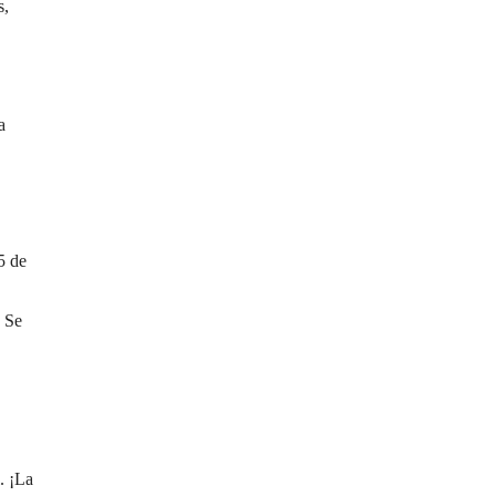
s,
a
5 de
. Se
. ¡La