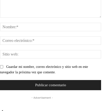
Comentario:
Nombr
Corre
electr
Sitio
web:
Guardar mi nombre, correo electrónico y sitio web en este
navegador la próxima vez que comente.
- Advertisement -