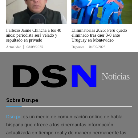
Falleció Jaime Chincha a los 48
Eliminatorias 2026: Perú quedó
años: periodista será velado y
eliminado tras caer 3-0 ante
sepultado en privado
Uruguay en Montevideo
Actualidad
08/09/2025
Deportes
04/09/2025
Noticias
Sobre Dsn.pe
Dsn.pe
es un medio de comunicación online de habla
hispana que ofrece a los cibernautas información
actualizada en tiempo real y de manera permanente las