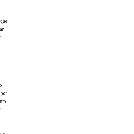
rque
ar,
y
to
 por
nto
º
 de