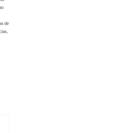
ho
as de
cias,