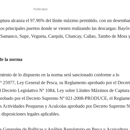
Publicidad
captura alcanza el 97.96% del límite máximo permitido, con un desemba
los principales puertos donde se vienen realizando las descargas: Bayóv
 Samanco, Supe, Vegueta, Carquín, Chancay, Callao, Tambo de Mora 
 de la norma
miento de lo dispuesto en la norma será sancionado conforme a lo
Nº 25977, Ley General de Pesca, su Reglamento aprobado por el Decre
 Decreto Legislativo Nº 1084, Ley sobre Límites Máximos de Captura
probado por el Decreto Supremo Nº 021-2008-PRODUCE, el Reglame
las Actividades Pesqueras y Acuícolas aprobado por Decreto Supremo N
sposiciones legales aplicables.
s Generales de Políticas y Análisis Regulatorio en Pesca y Acuicultura,