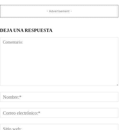
- Advertisement -
DEJA UNA RESPUESTA
Comentario:
Nombr
Corre
electr
Sitio