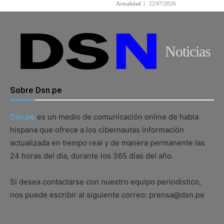
Actualidad
22/07/2026
Noticias
Sobre Dsn.pe
Dsn.pe
es un medio de comunicación online de habla
hispana que ofrece a los cibernautas información
actualizada en tiempo real y de manera permanente las
24 horas del día, durante los 365 días del año.
Si desea contactarse con nuestro equipo periodístico,
nos puede escribir al siguiente correo: prensa@dsn.pe