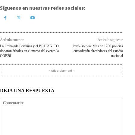
Síguenos en nuestras redes sociales:
Artículo anterior
Artículo siguiente
La Embajada Británica y el BRITÁNICO
Perú-Bolivia: Más de 1700 policías
donaron árboles en el marco del evento la
custodiarán alrededores del estadio
COP26
nacional
- Advertisement -
DEJA UNA RESPUESTA