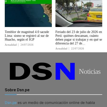
Temblor de magnitud 4.0 sacude
Feriado del 23 de julio de 2026 en
Lima: sismo se registró al sur de
Perú: quiénes descansan, cuánto
Huacho, según el IGP
deben pagar si trabajas y en qué se
diferencia del 27 de...
Actualidad
24/07/2026
Actualidad
22/07/2026
Noticias
Sobre Dsn.pe
Dsn.pe
es un medio de comunicación online de habla