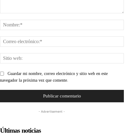
Comentario:
Nombr
Corre
electr
Sitio
web:
Guardar mi nombre, correo electrónico y sitio web en este
navegador la próxima vez que comente.
- Advertisement -
Últimas noticias