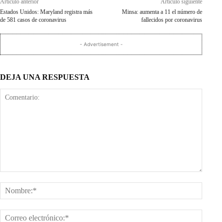
Artículo anterior
Artículo siguiente
Estados Unidos: Maryland registra más
Minsa: aumenta a 11 el número de
de 581 casos de coronavirus
fallecidos por coronavirus
- Advertisement -
DEJA UNA RESPUESTA
Comentario:
Nombr
Corre