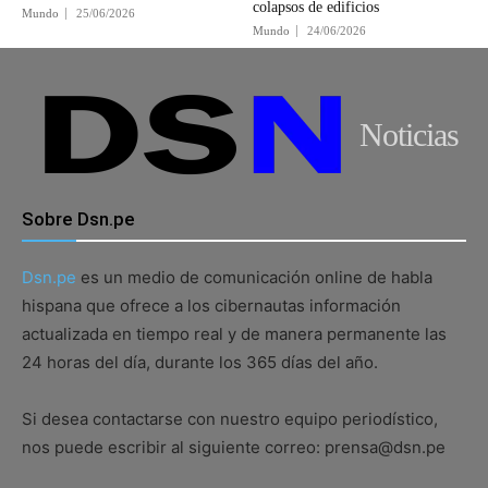
colapsos de edificios
Mundo
25/06/2026
Mundo
24/06/2026
Noticias
Sobre Dsn.pe
Dsn.pe
es un medio de comunicación online de habla
hispana que ofrece a los cibernautas información
actualizada en tiempo real y de manera permanente las
24 horas del día, durante los 365 días del año.
Si desea contactarse con nuestro equipo periodístico,
nos puede escribir al siguiente correo: prensa@dsn.pe