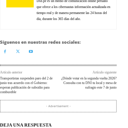
Dsn.pe es un medio de comunicación online peruano
que ofrece a los cibernautas información actualizada en
tiempo real y de manera permanente las 24 horas del
día, durante los 365 días del año.
Síguenos en nuestras redes sociales:
Artículo anterior
Artículo siguiente
Transportistas suspenden paro del 2 de
¿Dónde votar en la segunda vuelta 2026?
junio tras acuerdo con el Gobierno:
Consulta con tu DNI tu local y mesa de
esperan publicación de subsidio para
sufragio este 7 de junio
combustible
- Advertisement -
DEJA UNA RESPUESTA