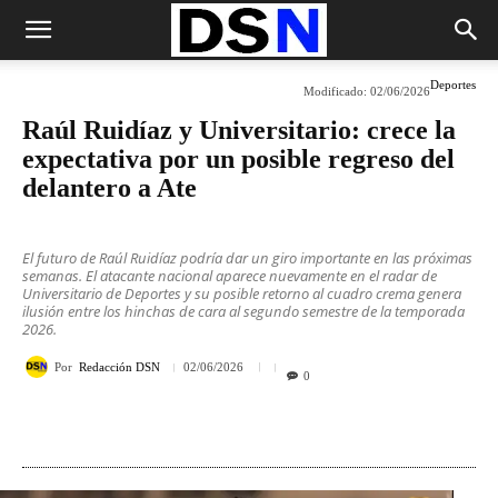
Deportes
Modificado:
02/06/2026
Raúl Ruidíaz y Universitario: crece la
expectativa por un posible regreso del
delantero a Ate
El futuro de Raúl Ruidíaz podría dar un giro importante en las próximas
semanas. El atacante nacional aparece nuevamente en el radar de
Universitario de Deportes y su posible retorno al cuadro crema genera
ilusión entre los hinchas de cara al segundo semestre de la temporada
2026.
Por
Redacción DSN
02/06/2026
0