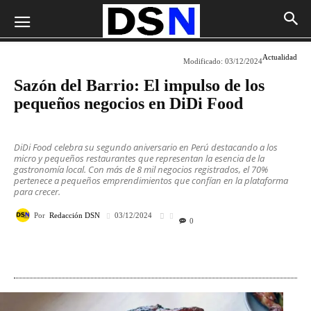
Actualidad
Modificado:
03/12/2024
Sazón del Barrio: El impulso de los
pequeños negocios en DiDi Food
DiDi Food celebra su segundo aniversario en Perú destacando a los
micro y pequeños restaurantes que representan la esencia de la
gastronomía local. Con más de 8 mil negocios registrados, el 70%
pertenece a pequeños emprendimientos que confían en la plataforma
para crecer.
Por
Redacción DSN
03/12/2024
0