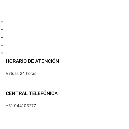
CONTACTO Y
QUIÉNES SOMOS
Acerca de nosotros
Política de Privacidad
Términos y Condiciones de Uso
Contacto
Equipo de prensa dsn.pe
HORARIO DE ATENCIÓN
Virtual: 24 horas
CENTRAL TELEFÓNICA
+51 944103277
NUESTRAS REDES SOCIALES