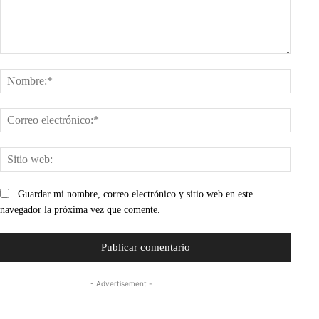
Comentario:
Nombr
Corre
electr
Sitio
web:
Guardar mi nombre, correo electrónico y sitio web en este
navegador la próxima vez que comente.
- Advertisement -