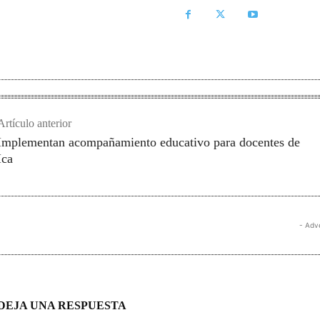
Artículo anterior
Implementan acompañamiento educativo para docentes de
Ica
- Adv
DEJA UNA RESPUESTA