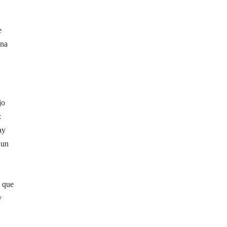
e
una
jo
:
ay
 un
0 que
y