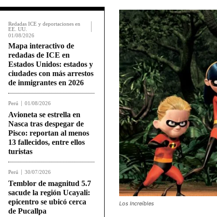
Redadas ICE y deportaciones en
EE. UU.
01/08/2026
Mapa interactivo de
redadas de ICE en
Estados Unidos: estados y
ciudades con más arrestos
de inmigrantes en 2026
Perú
01/08/2026
Avioneta se estrella en
Nasca tras despegar de
Pisco: reportan al menos
13 fallecidos, entre ellos
turistas
Perú
30/07/2026
Temblor de magnitud 5.7
sacude la región Ucayali:
epicentro se ubicó cerca
Los Increíbles
de Pucallpa