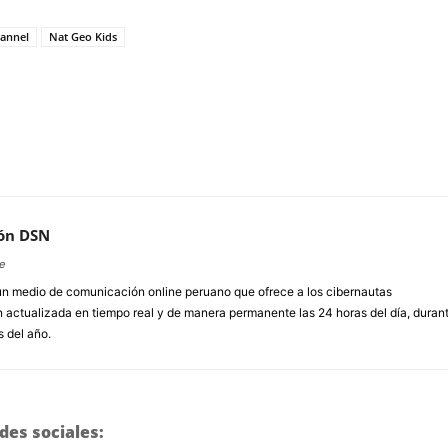
hannel
Nat Geo Kids
ón DSN
e
un medio de comunicación online peruano que ofrece a los cibernautas
 actualizada en tiempo real y de manera permanente las 24 horas del día, duran
s del año.
des sociales: