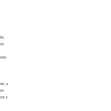
le,
que
rando
te, a
 en
rse y