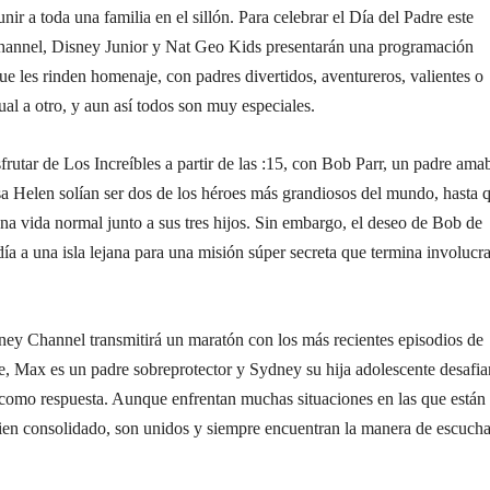
ir a toda una familia en el sillón. Para celebrar el Día del Padre este
hannel, Disney Junior y Nat Geo Kids presentarán una programación
que les rinden homenaje, con padres divertidos, aventureros, valientes o
al a otro, y aun así todos son muy especiales.
utar de Los Increíbles a partir de las :15, con Bob Parr, un padre amab
osa Helen solían ser dos de los héroes más grandiosos del mundo, hasta 
 una vida normal junto a sus tres hijos. Sin embargo, el deseo de Bob de
 día a una isla lejana para una misión súper secreta que termina involuc
ey Channel transmitirá un maratón con los más recientes episodios de
 Max es un padre sobreprotector y Sydney su hija adolescente desafian
 como respuesta. Aunque enfrentan muchas situaciones en las que están
ien consolidado, son unidos y siempre encuentran la manera de escucha