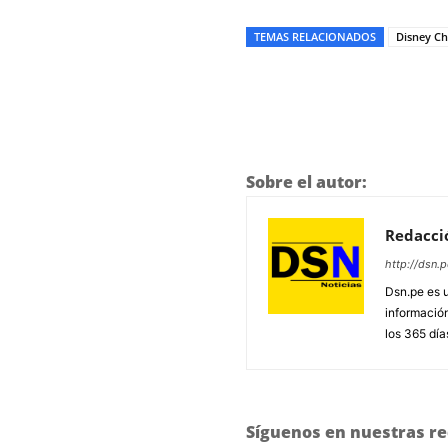
TEMAS RELACIONADOS
Disney C
Sobre el autor:
Redacci
http://dsn.p
Dsn.pe es 
información
los 365 día
Síguenos en nuestras re