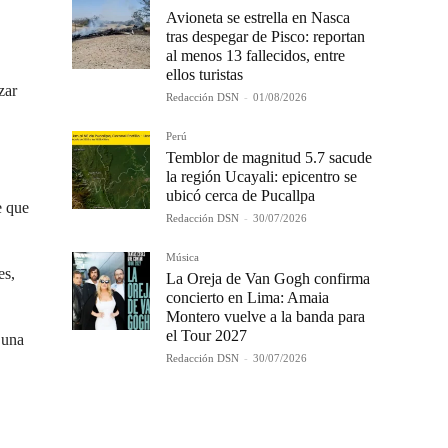
Avioneta se estrella en Nasca
tras despegar de Pisco: reportan
al menos 13 fallecidos, entre
ellos turistas
zar
Redacción DSN
-
01/08/2026
Perú
Temblor de magnitud 5.7 sacude
la región Ucayali: epicentro se
ubicó cerca de Pucallpa
e que
Redacción DSN
-
30/07/2026
Música
es,
La Oreja de Van Gogh confirma
concierto en Lima: Amaia
Montero vuelve a la banda para
el Tour 2027
 una
Redacción DSN
-
30/07/2026