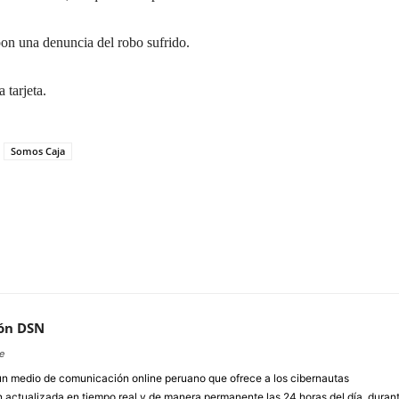
on una denuncia del robo sufrido.
 tarjeta.
Somos Caja
ón DSN
e
un medio de comunicación online peruano que ofrece a los cibernautas
 actualizada en tiempo real y de manera permanente las 24 horas del día, duran