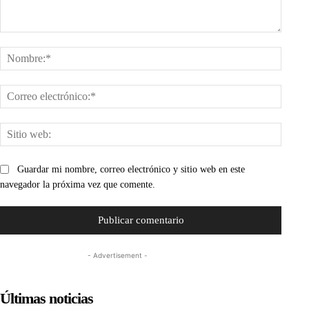
Comentario:
Nombr
Corre
electr
Sitio
web:
Guardar mi nombre, correo electrónico y sitio web en este
navegador la próxima vez que comente.
- Advertisement -
Últimas noticias