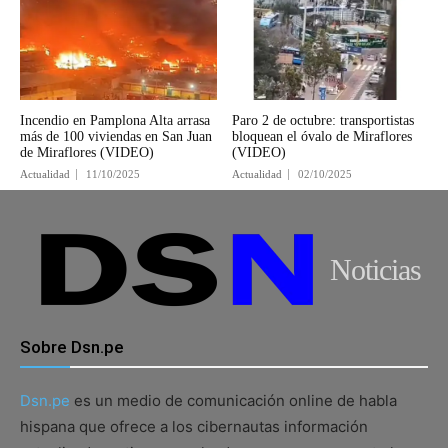
Incendio en Pamplona Alta arrasa
Paro 2 de octubre: transportistas
más de 100 viviendas en San Juan
bloquean el óvalo de Miraflores
de Miraflores (VIDEO)
(VIDEO)
Actualidad
11/10/2025
Actualidad
02/10/2025
Noticias
Sobre Dsn.pe
Dsn.pe
es un medio de comunicación online de habla
hispana que ofrece a los cibernautas información