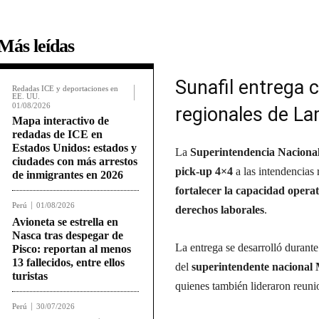
Más leídas
Sunafil
entrega c
Redadas ICE y deportaciones en
EE. UU.
01/08/2026
regionales de L
Mapa interactivo de
redadas de ICE en
Estados Unidos: estados y
La
Superintendencia Nacional 
ciudades con más arrestos
pick-up 4×4
a las intendencias
de inmigrantes en 2026
fortalecer la capacidad operat
Perú
01/08/2026
derechos laborales
.
Avioneta se estrella en
Nasca tras despegar de
La entrega se desarrolló durante
Pisco: reportan al menos
13 fallecidos, entre ellos
del
superintendente nacional
turistas
quienes también lideraron reunio
Perú
30/07/2026