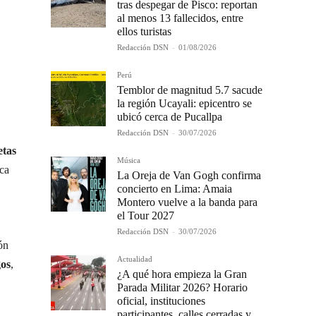
tras despegar de Pisco: reportan
al menos 13 fallecidos, entre
ellos turistas
Redacción DSN
-
01/08/2026
Perú
Temblor de magnitud 5.7 sacude
la región Ucayali: epicentro se
ubicó cerca de Pucallpa
Redacción DSN
-
30/07/2026
etas
Música
ca
La Oreja de Van Gogh confirma
concierto en Lima: Amaia
Montero vuelve a la banda para
el Tour 2027
Redacción DSN
-
30/07/2026
ión
Actualidad
gos
,
¿A qué hora empieza la Gran
Parada Militar 2026? Horario
oficial, instituciones
participantes, calles cerradas y