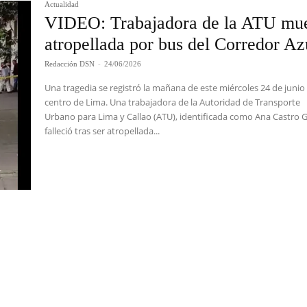
Actualidad
VIDEO: Trabajadora de la ATU mu
atropellada por bus del Corredor Az
Redacción DSN
-
24/06/2026
Una tragedia se registró la mañana de este miércoles 24 de junio 
centro de Lima. Una trabajadora de la Autoridad de Transporte
Urbano para Lima y Callao (ATU), identificada como Ana Castro 
falleció tras ser atropellada...