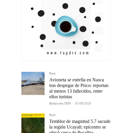
Perú
Avioneta se estrella en Nasca
tras despegar de Pisco: reportan
al menos 13 fallecidos, entre
ellos turistas
Redacción DSN
-
01/08/2026
Perú
Temblor de magnitud 5.7 sacude
la región Ucayali: epicentro se
ubicó cerca de Pucallpa