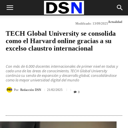
Actualidad
Modificado:
13/09/2025
TECH Global University se consolida
como el Harvard online gracias a su
excelso claustro internacional
Con más de 6.000 docentes internacionales de primer nivel en todas y
cada una de las áreas de conocimiento, TECH Global University
continúa su senda de expansión y desarrollo global, consolidándose
como la mayor universidad digital del mundo
Por
Redacción DSN
21/02/2025
0