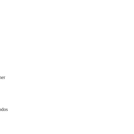
ner
todos