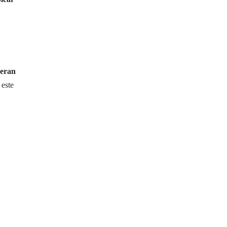
peran
 este