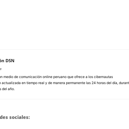
ón DSN
e
un medio de comunicación online peruano que ofrece a los cibernautas
 actualizada en tiempo real y de manera permanente las 24 horas del día, duran
s del año.
des sociales: