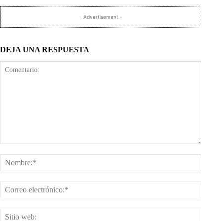
- Advertisement -
DEJA UNA RESPUESTA
Comentario:
Nombr
Corre
electr
Sitio