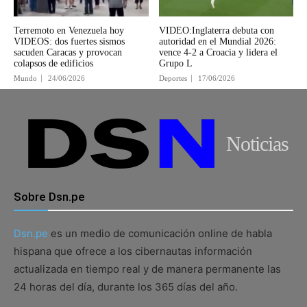
Terremoto en Venezuela hoy
VIDEO:Inglaterra debuta con
VIDEOS: dos fuertes sismos
autoridad en el Mundial 2026:
sacuden Caracas y provocan
vence 4-2 a Croacia y lidera el
colapsos de edificios
Grupo L
Mundo
24/06/2026
Deportes
17/06/2026
Noticias
Sobre Dsn.pe
Dsn.pe
es un medio de comunicación online de habla
hispana que ofrece a los cibernautas información
actualizada en tiempo real y de manera permanente las
24 horas del día, durante los 365 días del año.