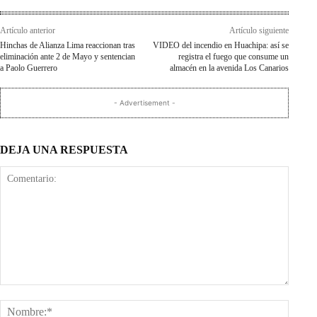
Artículo anterior
Artículo siguiente
Hinchas de Alianza Lima reaccionan tras
VIDEO del incendio en Huachipa: así se
eliminación ante 2 de Mayo y sentencian
registra el fuego que consume un
a Paolo Guerrero
almacén en la avenida Los Canarios
- Advertisement -
DEJA UNA RESPUESTA
Comentario:
Nombr