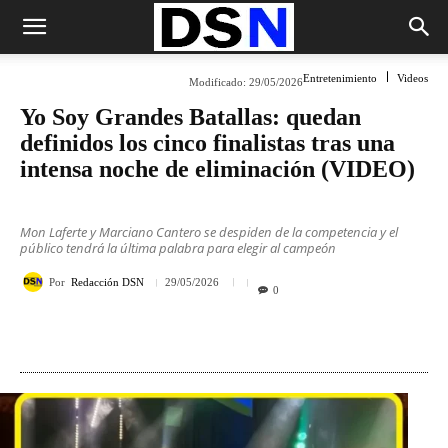
Entretenimiento
Videos
Modificado:
29/05/2026
Yo Soy Grandes Batallas: quedan
definidos los cinco finalistas tras una
intensa noche de eliminación (VIDEO)
Mon Laferte y Marciano Cantero se despiden de la competencia y el
público tendrá la última palabra para elegir al campeón
Por
Redacción DSN
29/05/2026
0