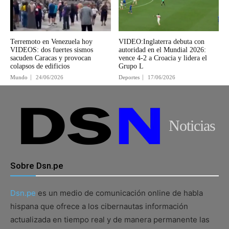
Terremoto en Venezuela hoy
VIDEO:Inglaterra debuta con
VIDEOS: dos fuertes sismos
autoridad en el Mundial 2026:
sacuden Caracas y provocan
vence 4-2 a Croacia y lidera el
colapsos de edificios
Grupo L
Mundo
24/06/2026
Deportes
17/06/2026
Noticias
Sobre Dsn.pe
Dsn.pe
es un medio de comunicación online de habla
hispana que ofrece a los cibernautas información
actualizada en tiempo real y de manera permanente las