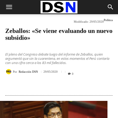
Política
Modificado:
29/05/2020
Zeballos: «Se viene evaluando un nuevo
subsidio»
El pleno del Congreso debate luego del informe de Zeballos, quien
argumentó que sin la cuarentena, en estos momentos el Perú contaría
con una cifra cerca a los 83 mil fallecidos.
Por
Redacción DSN
29/05/2020
0