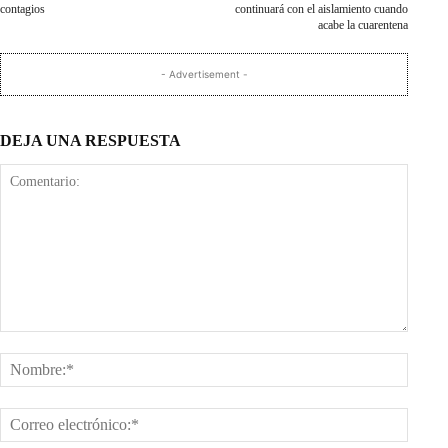
contagios
continuará con el aislamiento cuando
acabe la cuarentena
- Advertisement -
DEJA UNA RESPUESTA
Comentario:
Nombr
Corre
electr