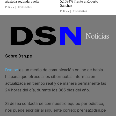
ajustada segunda vuelta
52.694% frente a Roberto
Sánchez
Política
08/06/2026
Política
07/06/2026
Noticias
Sobre Dsn.pe
Dsn.pe
es un medio de comunicación online de habla
hispana que ofrece a los cibernautas información
actualizada en tiempo real y de manera permanente las
24 horas del día, durante los 365 días del año.
Si desea contactarse con nuestro equipo periodístico,
nos puede escribir al siguiente correo: prensa@dsn.pe