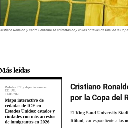
Cristiano Ronaldo y Karim Benzema se enfrentan hoy en los octavos de final de la Co
Más leídas
Cristiano Ronald
Redadas ICE y deportaciones en
EE. UU.
01/08/2026
por la Copa del
Mapa interactivo de
redadas de ICE en
Estados Unidos: estados y
El
King Saud University Sta
ciudades con más arrestos
Ittihad
, correspondiente a los
o
de inmigrantes en 2026