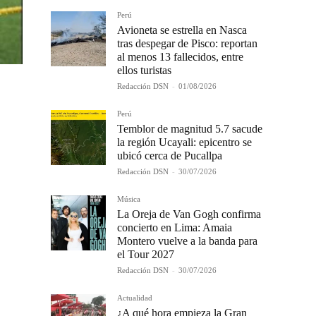
Perú
Avioneta se estrella en Nasca
tras despegar de Pisco: reportan
al menos 13 fallecidos, entre
ellos turistas
Redacción DSN
-
01/08/2026
Perú
Temblor de magnitud 5.7 sacude
la región Ucayali: epicentro se
ubicó cerca de Pucallpa
Redacción DSN
-
30/07/2026
Música
La Oreja de Van Gogh confirma
concierto en Lima: Amaia
Montero vuelve a la banda para
el Tour 2027
Redacción DSN
-
30/07/2026
Actualidad
¿A qué hora empieza la Gran