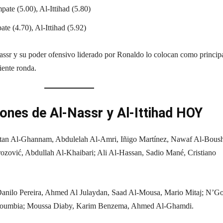
ate (5.00), Al-Ittihad (5.80)
te (4.70), Al-Ittihad (5.92)
assr y su poder ofensivo liderado por Ronaldo lo colocan como princip
iente ronda.
iones de Al-Nassr y Al-Ittihad HOY
tan Al-Ghannam, Abdulelah Al-Amri, Iñigo Martínez, Nawaf Al-Boush
ović, Abdullah Al-Khaibari; Ali Al-Hassan, Sadio Mané, Cristiano
anilo Pereira, Ahmed Al Julaydan, Saad Al-Mousa, Mario Mitaj; N’G
oumbia; Moussa Diaby, Karim Benzema, Ahmed Al-Ghamdi.