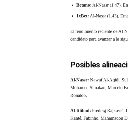
Betano:
Al-Nassr (1.47), Emp
1xBet:
Al-Nassr (1.43), Empa
El rendimiento reciente de Al-N
candidato para avanzar a la sigu
Posibles alineac
Al-Nassr:
Nawaf Al-Aqidi; Sul
Mohamed Simakan, Marcelo Broz
Ronaldo.
Al-Ittihad:
Predrag Rajković; D
Kanté, Fabinho, Mahamadou D