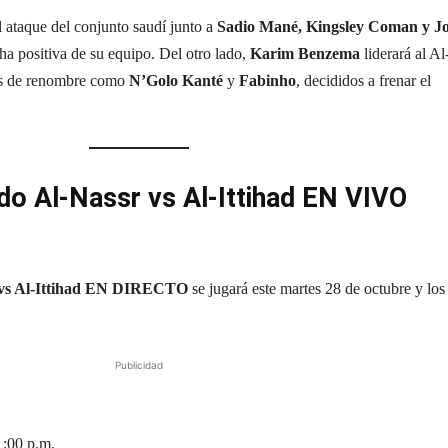
 ataque del conjunto saudí junto a
Sadio Mané, Kingsley Coman y J
ha positiva de su equipo. Del otro lado,
Karim Benzema
liderará al Al
ras de renombre como
N’Golo Kanté
y
Fabinho
, decididos a frenar el
ido Al-Nassr vs Al-Ittihad EN VIVO
 vs Al-Ittihad EN DIRECTO
se jugará este martes 28 de octubre y los
Publicidad
1:00 p.m.