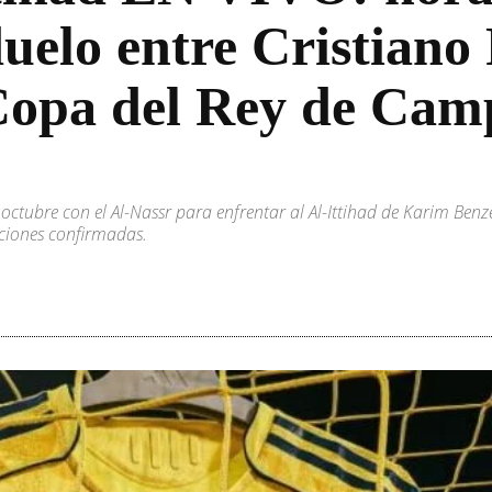
duelo entre Cristiano
Copa del Rey de Cam
octubre con el Al-Nassr para enfrentar al Al-Ittihad de Karim Benz
aciones confirmadas.