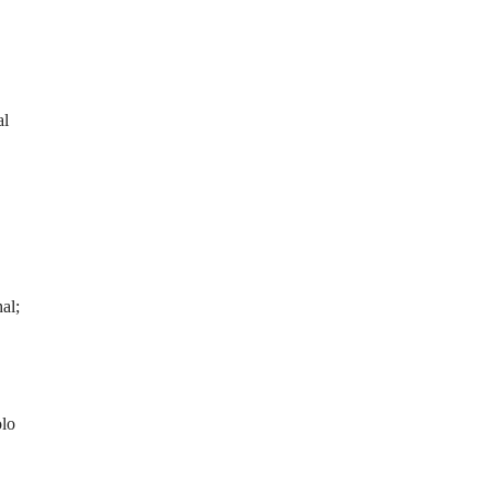
al
al;
olo