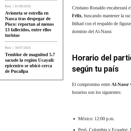
Perú
01/08/2026
Cristiano Ronaldo encabezará el
Avioneta se estrella en
Félix
, buscando mantener la rac
Nasca tras despegar de
Ittihad con el respaldo de figu
Pisco: reportan al menos
13 fallecidos, entre ellos
dominio del Al-Nassr.
turistas
Perú
30/07/2026
Temblor de magnitud 5.7
Horario del part
sacude la región Ucayali:
epicentro se ubicó cerca
según tu país
de Pucallpa
El compromiso entre
Al-Nassr
horarios son los siguientes:
México: 12:00 p.m.
Perú, Colombia y Ecuador: 