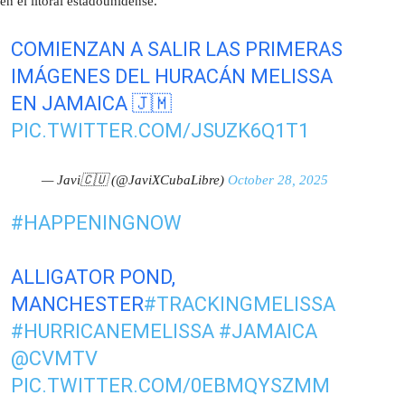
en el litoral estadounidense.
COMIENZAN A SALIR LAS PRIMERAS
IMÁGENES DEL HURACÁN MELISSA
EN JAMAICA 🇯🇲
PIC.TWITTER.COM/JSUZK6Q1T1
— Javi🇨🇺 (@JaviXCubaLibre)
October 28, 2025
#HAPPENINGNOW
ALLIGATOR POND,
MANCHESTER
#TRACKINGMELISSA
#HURRICANEMELISSA
#JAMAICA
@CVMTV
PIC.TWITTER.COM/0EBMQYSZMM