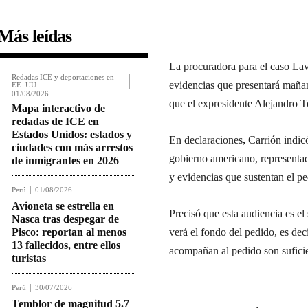
Más leídas
La procuradora para el caso Lava
Redadas ICE y deportaciones en
evidencias que presentará mañan
EE. UU.
01/08/2026
que el expresidente Alejandro T
Mapa interactivo de
redadas de ICE en
Estados Unidos: estados y
En declaraciones
,
Carrión indicó
ciudades con más arrestos
gobierno americano, representado
de inmigrantes en 2026
y evidencias que sustentan el pe
Perú
01/08/2026
Avioneta se estrella en
Precisó que esta audiencia es e
Nasca tras despegar de
Pisco: reportan al menos
verá el fondo del pedido, es deci
13 fallecidos, entre ellos
acompañan al pedido son suficie
turistas
Perú
30/07/2026
Temblor de magnitud 5.7