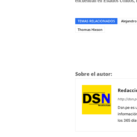
encuentran en Estados Unidos, r
TEMAS RELACIONADOS
Alejandro
Thomas Hixson
Sobre el autor:
Redacci
http://dsn.p
Dsn.pe es 
información
los 365 día