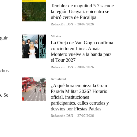
Temblor de magnitud 5.7 sacude
la región Ucayali: epicentro se
ubicó cerca de Pucallpa
Redacción DSN
-
30/07/2026
Música
guir
La Oreja de Van Gogh confirma
concierto en Lima: Amaia
Montero vuelve a la banda para
el Tour 2027
Redacción DSN
-
30/07/2026
echos
Actualidad
¿A qué hora empieza la Gran
Parada Militar 2026? Horario
o. Se
oficial, instituciones
participantes, calles cerradas y
desvíos por Fiestas Patrias
Redacción DSN
-
27/07/2026