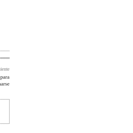
uiente
 para
arse