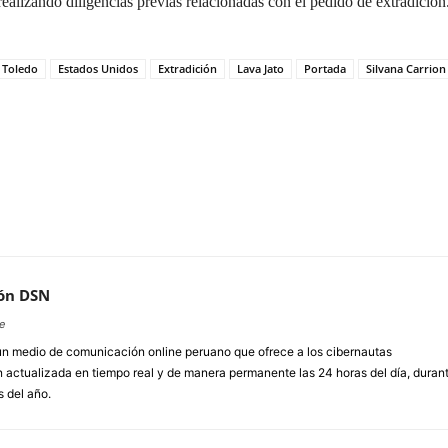
ealizando diligencias previas relacionadas con el pedido de extradición
 Toledo
Estados Unidos
Extradición
Lava Jato
Portada
Silvana Carrion
ón DSN
e
un medio de comunicación online peruano que ofrece a los cibernautas
 actualizada en tiempo real y de manera permanente las 24 horas del día, duran
s del año.