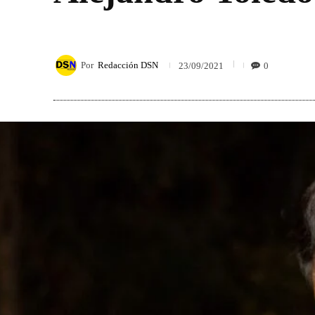
Por
Redacción DSN
0
23/09/2021