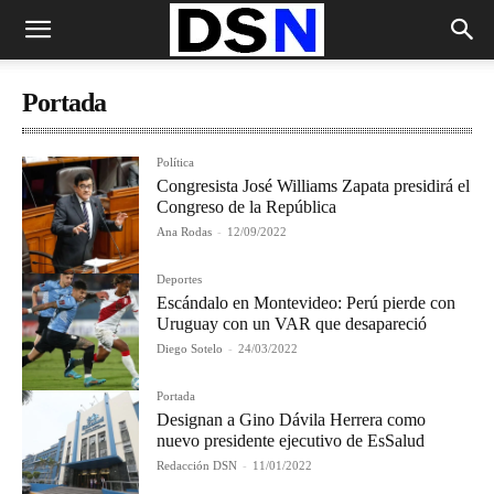
Portada
Política
Congresista José Williams Zapata presidirá el
Congreso de la República
Ana Rodas
-
12/09/2022
Deportes
Escándalo en Montevideo: Perú pierde con
Uruguay con un VAR que desapareció
Diego Sotelo
-
24/03/2022
Portada
Designan a Gino Dávila Herrera como
nuevo presidente ejecutivo de EsSalud
Redacción DSN
-
11/01/2022