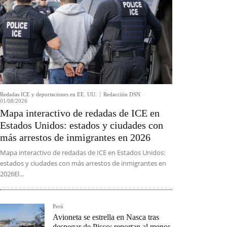
Redadas ICE y deportaciones en EE. UU.
Redacción DSN
-
01/08/2026
Mapa interactivo de redadas de ICE en
Estados Unidos: estados y ciudades con
más arrestos de inmigrantes en 2026
Mapa interactivo de redadas de ICE en Estados Unidos:
estados y ciudades con más arrestos de inmigrantes en
2026El...
Perú
Avioneta se estrella en Nasca tras
despegar de Pisco: reportan al menos