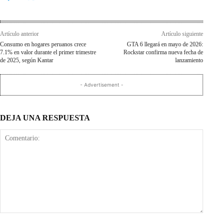
Artículo anterior
Artículo siguiente
Consumo en hogares peruanos crece
GTA 6 llegará en mayo de 2026:
7.1% en valor durante el primer trimestre
Rockstar confirma nueva fecha de
de 2025, según Kantar
lanzamiento
- Advertisement -
DEJA UNA RESPUESTA
Comentario: