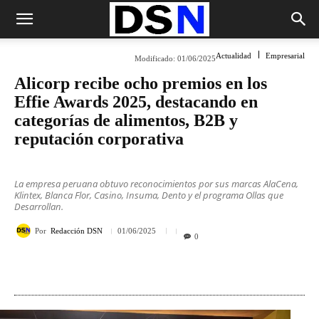
Actualidad
Empresarial
Modificado:
01/06/2025
Alicorp recibe ocho premios en los
Effie Awards 2025, destacando en
categorías de alimentos, B2B y
reputación corporativa
La empresa peruana obtuvo reconocimientos por sus marcas AlaCena,
Klintex, Blanca Flor, Casino, Insuma, Dento y el programa Ollas que
Desarrollan.
Por
Redacción DSN
01/06/2025
0