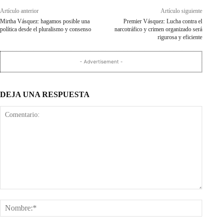
Artículo anterior
Artículo siguiente
Mirtha Vásquez: hagamos posible una
Premier Vásquez: Lucha contra el
política desde el pluralismo y consenso
narcotráfico y crimen organizado será
rigurosa y eficiente
- Advertisement -
DEJA UNA RESPUESTA
Comentario:
Nombr