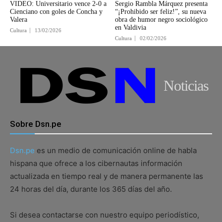
VIDEO: Universitario vence 2-0 a
Sergio Rambla Márquez presenta
Cienciano con goles de Concha y
“¡Prohibido ser feliz!”, su nueva
Valera
obra de humor negro sociológico
en Valdivia
Cultura
13/02/2026
Cultura
02/02/2026
Noticias
Sobre Dsn.pe
Dsn.pe
es un medio de comunicación online de habla
hispana que ofrece a los cibernautas información
actualizada en tiempo real y de manera permanente las
24 horas del día, durante los 365 días del año.
Si desea contactarse con nuestro equipo periodístico,