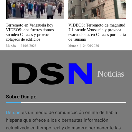
Terremoto en Venezuela hoy
VIDEOS: Terremoto de magnitud
VIDEOS: dos fuertes sismos
7.1 sacude Venezuela y provoca
sacuden Caracas y provocan
evacuaciones en Caracas por alerta
colapsos de edificios
de tsunami
Mundo
24/06/2026
Mundo
24/06/2026
Noticias
Sobre Dsn.pe
Dsn.pe
es un medio de comunicación online de habla
hispana que ofrece a los cibernautas información
actualizada en tiempo real y de manera permanente las