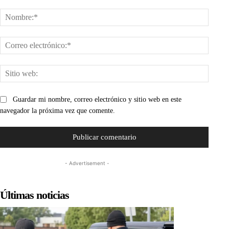
Comentario:
Nombr
Corre
electr
Sitio
web:
Guardar mi nombre, correo electrónico y sitio web en este
navegador la próxima vez que comente.
- Advertisement -
Últimas noticias