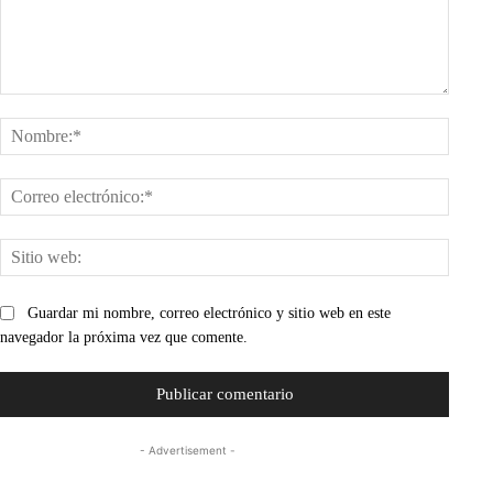
Comentario:
Nombr
Corre
electr
Sitio
web:
Guardar mi nombre, correo electrónico y sitio web en este
navegador la próxima vez que comente.
- Advertisement -