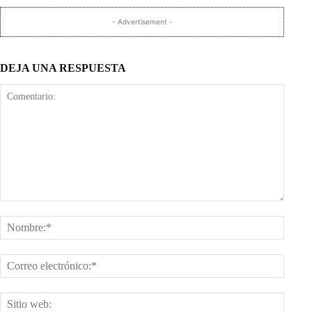
- Advertisement -
DEJA UNA RESPUESTA
Comentario:
Nombr
Corre
electr
Sitio