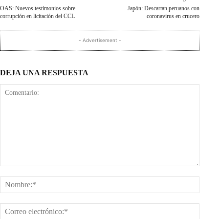
OAS: Nuevos testimonios sobre
Japón: Descartan peruanos con
corrupción en licitación del CCL
coronavirus en crucero
- Advertisement -
DEJA UNA RESPUESTA
Comentario:
Nombr
Corre
electr