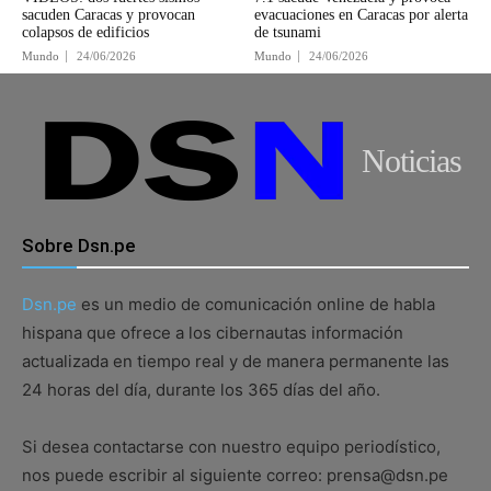
sacuden Caracas y provocan
evacuaciones en Caracas por alerta
colapsos de edificios
de tsunami
Mundo
24/06/2026
Mundo
24/06/2026
Noticias
Sobre Dsn.pe
Dsn.pe
es un medio de comunicación online de habla
hispana que ofrece a los cibernautas información
actualizada en tiempo real y de manera permanente las
24 horas del día, durante los 365 días del año.
Si desea contactarse con nuestro equipo periodístico,
nos puede escribir al siguiente correo: prensa@dsn.pe