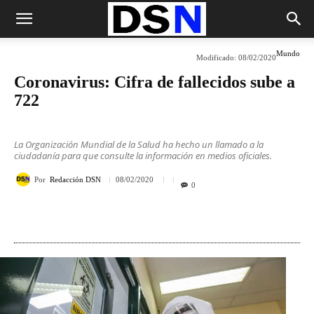
Mundo
Modificado:
08/02/2020
Coronavirus: Cifra de fallecidos sube a
722
La Organización Mundial de la Salud ha hecho un llamado a la
ciudadanía para que consulte la información en medios oficiales.
Por
Redacción DSN
08/02/2020
0