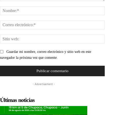
Comentario:
Nombr
Corre
electr
Sitio
web:
Guardar mi nombre, correo electrónico y sitio web en este
navegador la próxima vez que comente.
- Advertisement -
Últimas noticias