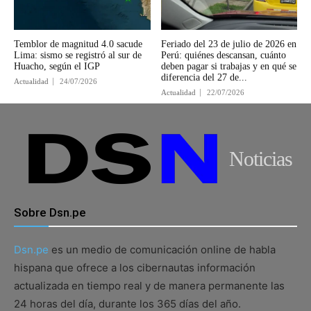
Temblor de magnitud 4.0 sacude
Feriado del 23 de julio de 2026 en
Lima: sismo se registró al sur de
Perú: quiénes descansan, cuánto
Huacho, según el IGP
deben pagar si trabajas y en qué se
diferencia del 27 de...
Actualidad
24/07/2026
Actualidad
22/07/2026
Noticias
Sobre Dsn.pe
Dsn.pe
es un medio de comunicación online de habla
hispana que ofrece a los cibernautas información
actualizada en tiempo real y de manera permanente las
24 horas del día, durante los 365 días del año.