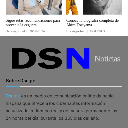
Sigue estas recomendaciones para
Conoce la biografía completa de
prevenir la ceguera
Akira Toriyama
Uncategorized
26/08/2024
Uncategorized
07/03/2024
Noticias
Sobre Dsn.pe
Dsn.pe
es un medio de comunicación online de habla
hispana que ofrece a los cibernautas información
actualizada en tiempo real y de manera permanente las
24 horas del día, durante los 365 días del año.