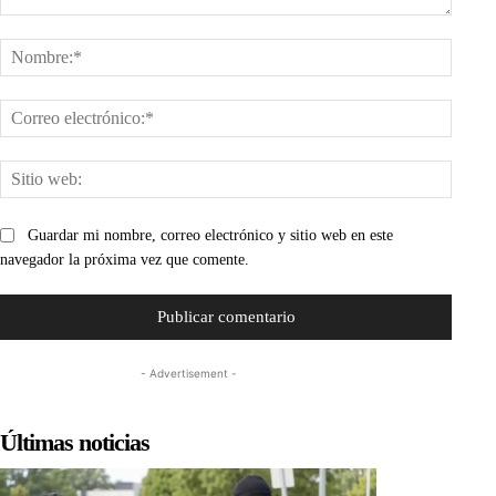
Comentario:
Nombr
Corre
electr
Sitio
web:
Guardar mi nombre, correo electrónico y sitio web en este
navegador la próxima vez que comente.
- Advertisement -
Últimas noticias