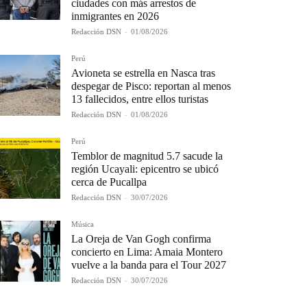
ciudades con más arrestos de
inmigrantes en 2026
Redacción DSN
-
01/08/2026
Perú
Avioneta se estrella en Nasca tras
despegar de Pisco: reportan al menos
13 fallecidos, entre ellos turistas
Redacción DSN
-
01/08/2026
Perú
Temblor de magnitud 5.7 sacude la
región Ucayali: epicentro se ubicó
cerca de Pucallpa
Redacción DSN
-
30/07/2026
Música
La Oreja de Van Gogh confirma
concierto en Lima: Amaia Montero
vuelve a la banda para el Tour 2027
Redacción DSN
-
30/07/2026