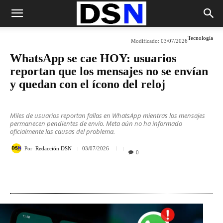
Tecnología
Modificado:
03/07/2026
WhatsApp se cae HOY: usuarios
reportan que los mensajes no se envían
y quedan con el ícono del reloj
Miles de usuarios reportan fallas en WhatsApp mientras los mensajes
permanecen pendientes de envío. Meta aún no ha informado
oficialmente las causas del problema.
Por
Redacción DSN
03/07/2026
0