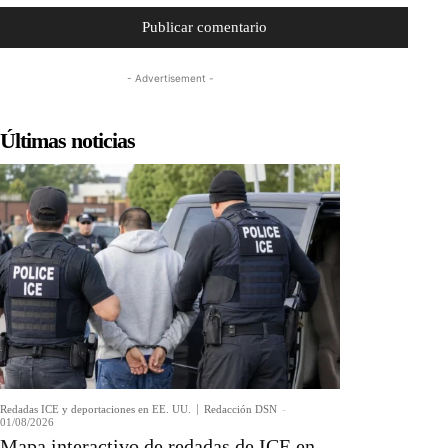
- Advertisement -
Últimas noticias
Redadas ICE y deportaciones en EE. UU.
Redacción DSN
-
01/08/2026
Mapa interactivo de redadas de ICE en