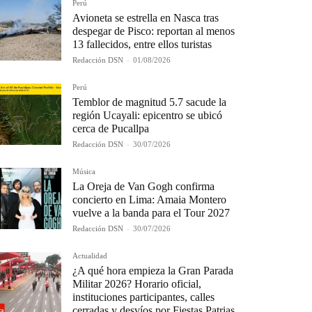
Perú
Avioneta se estrella en Nasca tras
despegar de Pisco: reportan al menos
13 fallecidos, entre ellos turistas
Redacción DSN
-
01/08/2026
Perú
Temblor de magnitud 5.7 sacude la
región Ucayali: epicentro se ubicó
cerca de Pucallpa
Redacción DSN
-
30/07/2026
Música
La Oreja de Van Gogh confirma
concierto en Lima: Amaia Montero
vuelve a la banda para el Tour 2027
Redacción DSN
-
30/07/2026
Actualidad
¿A qué hora empieza la Gran Parada
Militar 2026? Horario oficial,
instituciones participantes, calles
cerradas y desvíos por Fiestas Patrias