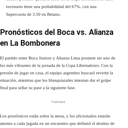
escenario tiene una probabilidad del 67%, con una
Supercuota de 3.50 en Betano.
Pronósticos del Boca vs. Alianza
en La Bombonera
El partido entre Boca Juniors y Alianza Lima promete ser uno de
los más vibrantes de la jornada de la Copa Libertadores. Con la
presión de jugar en casa, el equipo argentino buscará revertir la
situación, mientras que los blanquiazules intentan dar el golpe
final para sellar su pase a la siguiente fase.
Publicidad
Los pronósticos están sobre la mesa, y los aficionados estarán
atentos a cada jugada en un encuentro que definirá el destino de