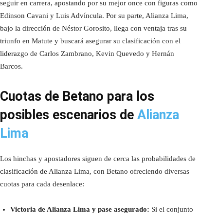
seguir en carrera, apostando por su mejor once con figuras como
Edinson Cavani y Luis Advíncula. Por su parte, Alianza Lima,
bajo la dirección de Néstor Gorosito, llega con ventaja tras su
triunfo en Matute y buscará asegurar su clasificación con el
liderazgo de Carlos Zambrano, Kevin Quevedo y Hernán
Barcos.
Cuotas de Betano para los
posibles escenarios de
Alianza
Lima
Los hinchas y apostadores siguen de cerca las probabilidades de
clasificación de Alianza Lima, con Betano ofreciendo diversas
cuotas para cada desenlace:
Victoria de Alianza Lima y pase asegurado:
Si el conjunto